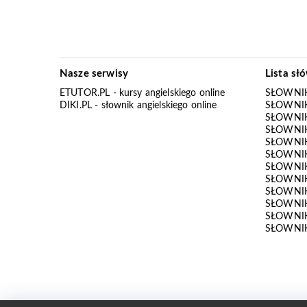
Nasze serwisy
Lista sł
ETUTOR.PL
- kursy angielskiego online
SŁOWNIK
DIKI.PL
- słownik angielskiego online
SŁOWNIK
SŁOWNI
SŁOWNIK
SŁOWNIK
SŁOWNIK
SŁOWNIK
SŁOWNIK
SŁOWNI
SŁOWNIK
SŁOWNIK
SŁOWNIK