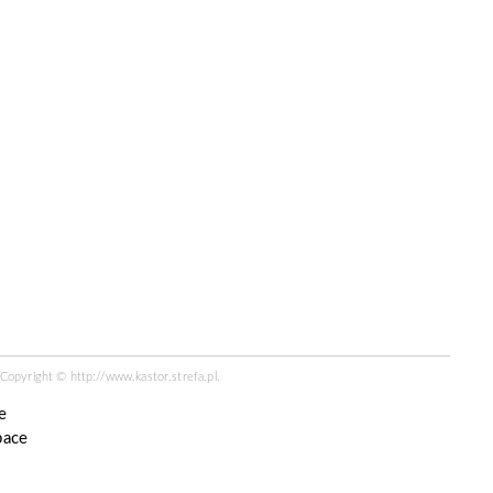
R Copyright ©
http://www.kastor.strefa.pl
.
e
pace