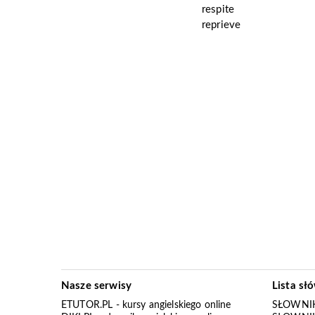
respite
reprieve
Nasze serwisy
Lista sł
ETUTOR.PL
- kursy angielskiego online
SŁOWNIK