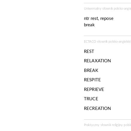
Uniwersalny słownik polsko-angi
ntr
rest, repose
break
ECTACO słownik polsko-angielski 
REST
RELAXATION
BREAK
RESPITE
REPRIEVE
TRUCE
RECREATION
Praktyczny słownik religijny pols