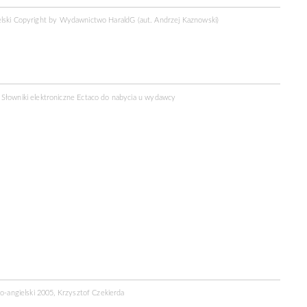
elski Copyright by
Wydawnictwo HaraldG
(aut. Andrzej Kaznowski)
Słowniki elektroniczne Ectaco do nabycia u
wydawcy
ko-angielski 2005, Krzysztof Czekierda