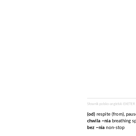
Słownik polsko-angielski EXETE
(od)
respite (from), paus
chwila ~nia
breathing s
bez ~nia
non-stop