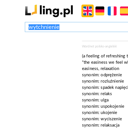
Wordnet polsko-angielski
(a feeling of refreshing
"the easiness we feel w
easiness, relaxation
synonim:
odprężenie
synonim:
rozluźnienie
synonim:
spadek napięc
synonim:
relaks
synonim:
ulga
synonim:
uspokojenie
synonim:
ukojenie
synonim:
wyciszenie
synonim:
relaksacja