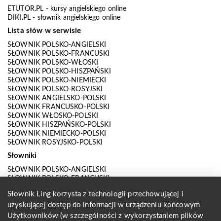
ETUTOR.PL
- kursy angielskiego online
DIKI.PL
- słownik angielskiego online
Lista słów w serwisie
SŁOWNIK POLSKO-ANGIELSKI
SŁOWNIK POLSKO-FRANCUSKI
SŁOWNIK POLSKO-WŁOSKI
SŁOWNIK POLSKO-HISZPAŃSKI
SŁOWNIK POLSKO-NIEMIECKI
SŁOWNIK POLSKO-ROSYJSKI
SŁOWNIK ANGIELSKO-POLSKI
SŁOWNIK FRANCUSKO-POLSKI
SŁOWNIK WŁOSKO-POLSKI
SŁOWNIK HISZPAŃSKO-POLSKI
SŁOWNIK NIEMIECKO-POLSKI
SŁOWNIK ROSYJSKO-POLSKI
Słowniki
SŁOWNIK POLSKO-ANGIELSKI
SŁOWNIK POLSKO-FRANCUSKI
SŁOWNIK POLSKO-WŁOSKI
Słownik Ling korzysta z technologii przechowującej i
SŁOWNIK POLSKO-HISZPAŃSKI
uzyskującej dostęp do informacji w urządzeniu końcowym
SŁOWNIK POLSKO-NIEMIECKI
SŁOWNIK POLSKO-ROSYJSKI
Użytkowników (w szczególności z wykorzystaniem plików