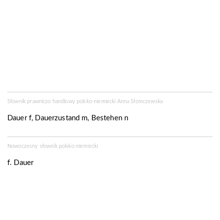
Słownik prawniczo handlowy polsko-niemiecki Anna Słomczewska
Dauer f, Dauerzustand m, Bestehen n
Nowoczesny słownik polsko-niemiecki
f.
Dauer