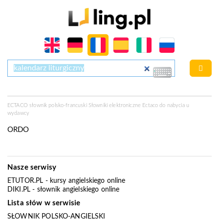
ECTACO słownik polsko-francuski Słowniki elektroniczne Ectaco do nabycia u
wydawcy
ORDO
Nasze serwisy
ETUTOR.PL
- kursy angielskiego online
DIKI.PL
- słownik angielskiego online
Lista słów w serwisie
SŁOWNIK POLSKO-ANGIELSKI