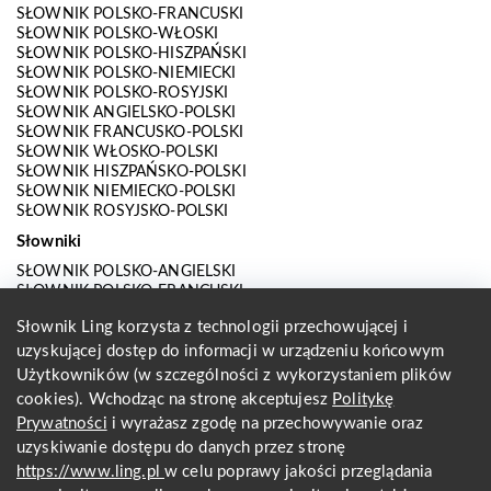
SŁOWNIK POLSKO-FRANCUSKI
SŁOWNIK POLSKO-WŁOSKI
SŁOWNIK POLSKO-HISZPAŃSKI
SŁOWNIK POLSKO-NIEMIECKI
SŁOWNIK POLSKO-ROSYJSKI
SŁOWNIK ANGIELSKO-POLSKI
SŁOWNIK FRANCUSKO-POLSKI
SŁOWNIK WŁOSKO-POLSKI
SŁOWNIK HISZPAŃSKO-POLSKI
SŁOWNIK NIEMIECKO-POLSKI
SŁOWNIK ROSYJSKO-POLSKI
Słowniki
SŁOWNIK POLSKO-ANGIELSKI
SŁOWNIK POLSKO-FRANCUSKI
SŁOWNIK POLSKO-WŁOSKI
Słownik Ling korzysta z technologii przechowującej i
SŁOWNIK POLSKO-HISZPAŃSKI
uzyskującej dostęp do informacji w urządzeniu końcowym
SŁOWNIK POLSKO-NIEMIECKI
SŁOWNIK POLSKO-ROSYJSKI
Użytkowników (w szczególności z wykorzystaniem plików
SŁOWNIK ANGIELSKO-POLSKI
cookies). Wchodząc na stronę akceptujesz
Politykę
SŁOWNIK FRANCUSKO-POLSKI
Prywatności
i wyrażasz zgodę na przechowywanie oraz
SŁOWNIK WŁOSKO-POLSKI
uzyskiwanie dostępu do danych przez stronę
SŁOWNIK HISZPAŃSKO-POLSKI
SŁOWNIK NIEMIECKO-POLSKI
https://www.ling.pl
w celu poprawy jakości przeglądania
SŁOWNIK ROSYJSKO-POLSKI