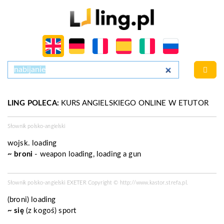
LING POLECA:
KURS ANGIELSKIEGO ONLINE W ETUTOR
Słownik polsko-angielski
wojsk.
loading
~ broni
- weapon loading, loading a gun
Słownik polsko-angielski EXETER Copyright ©
http://www.kastor.strefa.pl
.
(broni)
loading
~ się
(z kogoś)
sport