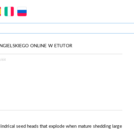
NGIELSKIEGO ONLINE W ETUTOR
lski
ylindrical seed heads that explode when mature shedding large