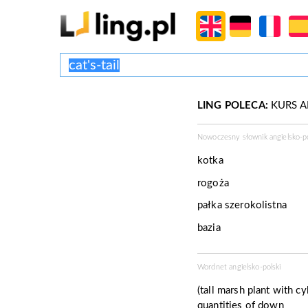
LING POLECA:
KURS A
Nowoczesny słownik angielsko-po
kotka
rogoża
pałka szerokolistna
bazia
Wordnet angielsko-polski
(tall marsh plant with c
quantities of down