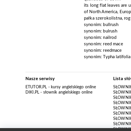
its long flat leaves are
of North America, Europe
pałka szerokolistna, ro
synonim:
bullrush
synonim:
bulrush
synonim:
nailrod
synonim:
reed mace
synonim:
reedmace
synonim:
Typha latifolia
Nasze serwisy
Lista sł
ETUTOR.PL
- kursy angielskiego online
SŁOWNIK
DIKI.PL
- słownik angielskiego online
SŁOWNIK
SŁOWNI
SŁOWNIK
SŁOWNIK
SŁOWNIK
SŁOWNIK
SŁOWNIK
SŁOWNI