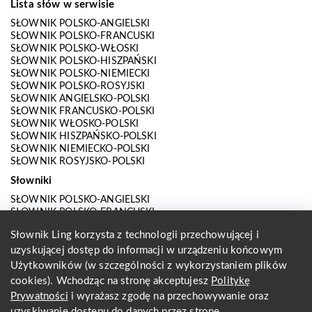
Lista słów w serwisie
SŁOWNIK POLSKO-ANGIELSKI
SŁOWNIK POLSKO-FRANCUSKI
SŁOWNIK POLSKO-WŁOSKI
SŁOWNIK POLSKO-HISZPAŃSKI
SŁOWNIK POLSKO-NIEMIECKI
SŁOWNIK POLSKO-ROSYJSKI
SŁOWNIK ANGIELSKO-POLSKI
SŁOWNIK FRANCUSKO-POLSKI
SŁOWNIK WŁOSKO-POLSKI
SŁOWNIK HISZPAŃSKO-POLSKI
SŁOWNIK NIEMIECKO-POLSKI
SŁOWNIK ROSYJSKO-POLSKI
Słowniki
SŁOWNIK POLSKO-ANGIELSKI
SŁOWNIK POLSKO-FRANCUSKI
SŁOWNIK POLSKO-WŁOSKI
Słownik Ling korzysta z technologii przechowującej i
SŁOWNIK POLSKO-HISZPAŃSKI
SŁOWNIK POLSKO-NIEMIECKI
uzyskującej dostęp do informacji w urządzeniu końcowym
SŁOWNIK POLSKO-ROSYJSKI
Użytkowników (w szczególności z wykorzystaniem plików
SŁOWNIK ANGIELSKO-POLSKI
cookies). Wchodząc na stronę akceptujesz
Politykę
SŁOWNIK FRANCUSKO-POLSKI
Prywatności
i wyrażasz zgodę na przechowywanie oraz
SŁOWNIK WŁOSKO-POLSKI
uzyskiwanie dostępu do danych przez stronę